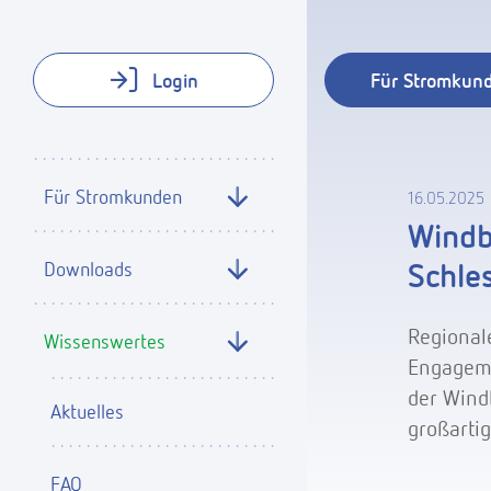
Login
Für Stromkun
Für Stromkunden
16.05.2025
Windb
Schle
Downloads
Regional
Wissenswertes
Engageme
der Wind
Aktuelles
großarti
FAQ