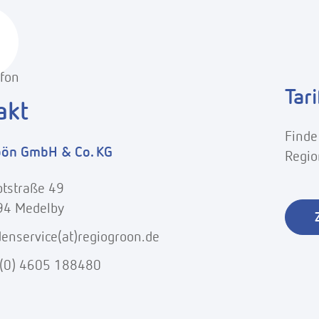
Tar
akt
Finde
öön GmbH & Co. KG
Regio
tstraße 49
94 Medelby
enservice(at)regiogroon.de
(0) 4605 188480