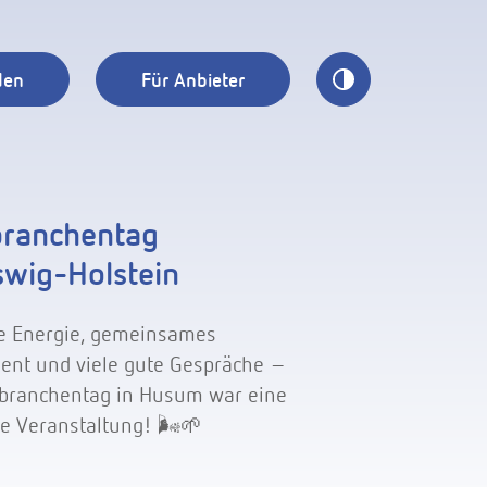
den
Für Anbieter
ranchentag
swig-Holstein
e Energie, gemeinsames
nt und viele gute Gespräche –
branchentag in Husum war eine
ge Veranstaltung! 🌬️🌱