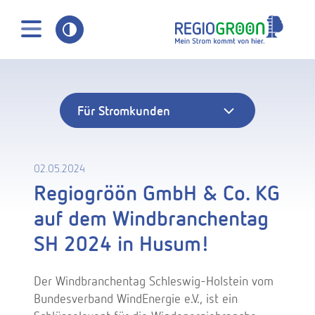
Login
Für Stromkunden
omkunden
wnloads
02.05.2024
Regiogröön GmbH & Co. KG
auf dem Windbranchentag
Wissen
SH 2024 in Husum!
ber uns
Der Windbranchentag Schleswig-Holstein vom
Bundesverband WindEnergie e.V., ist ein
iderruf