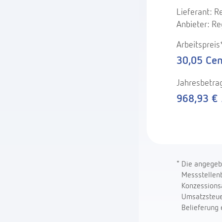
Lieferant: 
Anbieter: R
Arbeitsprei
30,05 Cen
Jahresbetra
968,93 € 
Die angegebe
*
Messstellenb
Konzessionsa
Umsatzsteuer
Belieferung 