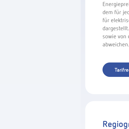
Energiepre
dem für je
für elektr
dargestell
sowie von 
abweichen
Tarifr
Regiog