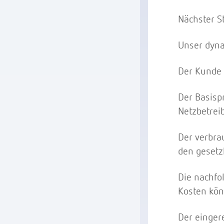
Nächster S
Unser dyna
Der Kunde 
Der Basisp
Netzbetrei
Der verbra
den geset
Die nachfo
Kosten kön
Der einger