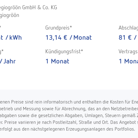
Regiogröön GmbH & Co. KG
egiogröön
s*
Grundpreis*
Abschla
t / kWh
13,14 € / Monat
81 € /
g*
Kündigungsfrist*
Vertrags
/ Jahr
1 Monat
1 Mon
nen Preise sind rein informatorisch und enthalten die Kosten für Ene
etrieb und Messung sowie für Abrechnung, das an den Netzbetreiber 
bgaben sowie die gesetzlichen Abgaben, Umlagen, Steuern gemäß Zif
. Preise variieren je nach Postleitzahl, Straße und Ort. Das Angebot
erfolgt aus den nächstgelegenen Erzeugungsanlagen des Portfolios.